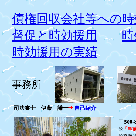
債権回収会社等への時
督促と時効援用
時
時効援用の実績
事務所
司法書士 伊藤 謙一
自己紹介
〒500
※
「事
※道順