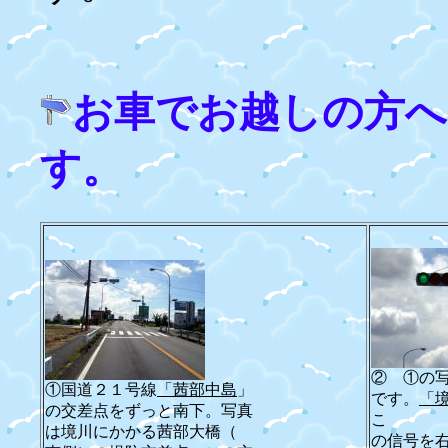
お車でお越しの方へ
す。
② ①の
①国道２１号線
「茜部中島
」
です。
「
の交差点をずっと南下。写真
こ
は境川にかかる茜部大橋（
の信号を