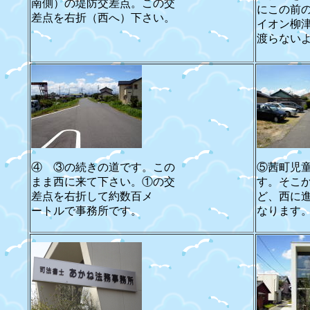
南側）の堤防交差点。この交
にこの前
差点を右折（西へ）下さい。
イオン柳
渡らない
④ ③の続きの道です。この
⑤茜町児
まま西に来て下さい。①の交
す。そこ
差点を右折して約数百メ
ど、西に
ートルで事務所です。
なります