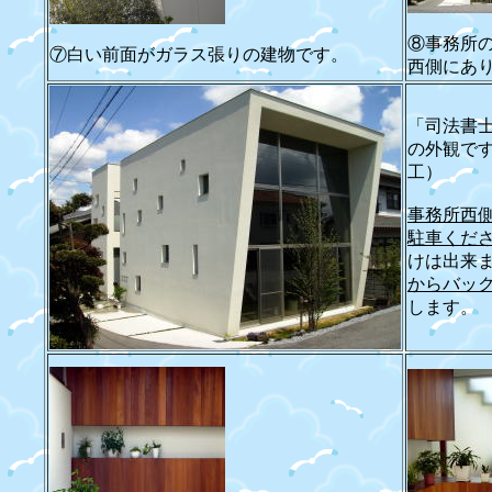
⑧事務所
⑦白い前面がガラス張りの建物です。
西側にあ
「司法書
の外観です
工）
事務所西
駐車くだ
けは出来
からバッ
します。