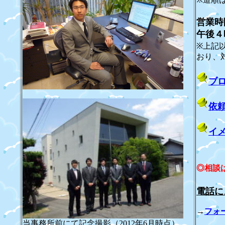
営業時
午後４
※上記
おり、
ブ
依
イ
◎相談
電話に
→
フォ
当事務所前にて記念撮影（2012年6月時点）