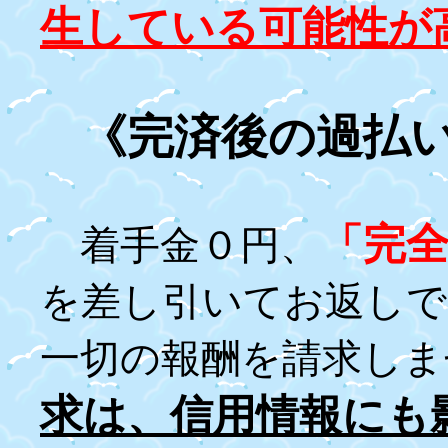
生している可能性が
《完済後の過払
「完
着手金０円、
を差し引いてお返しで
一切の報酬を請求しま
求は、信用情報にも