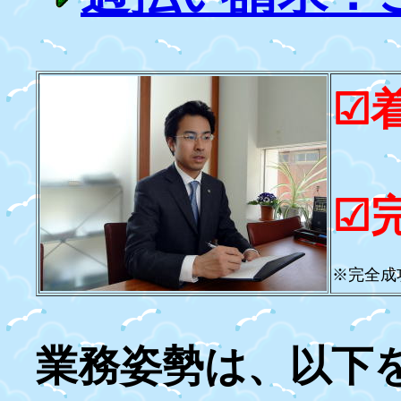
☑
☑
※完全成
業務姿勢は、以下