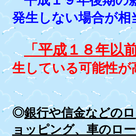
平成１９年後期の
発生しない場合が相
「平成１８年以
生している可能性が
◎
銀行や信金などのロ
ョッピング、車のロー