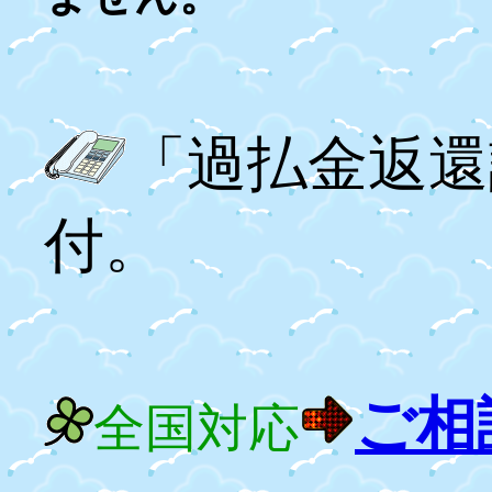
「過払金返還
付。
ご相
全国対応