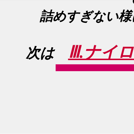
詰めすぎない様
Ⅲ.ナイ
次は