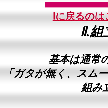
Ⅰに戻るの
Ⅱ.
基本は通常
「ガタが無く、スムー
組み