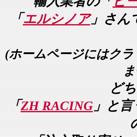
輸入業者の「
ビ
「
エルシノア
」さん
(ホームページにはク
ま
どち
「
ZH RACING
」と言