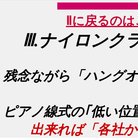
Ⅱに戻るの
Ⅲ.ナイロンク
残念ながら「ハングオ
ピアノ線式の｢低い位
出来れば「各社か