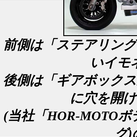
前側は「ステアリング
いイモ
後側は「ギアボックス
に穴を開け
(当社「HOR-MOT
グ