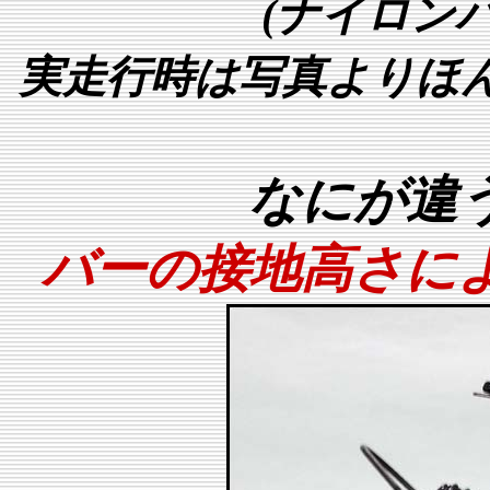
(ナイロン
実走行時は写真よりほ
なにが違
バーの接地高さに