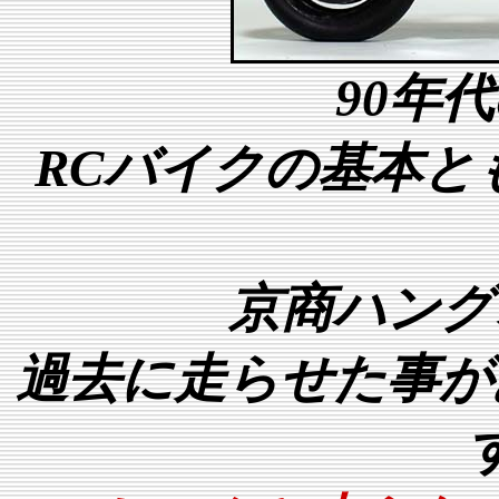
90年
RCバイクの基本と
京商ハング
過去に走らせた事が