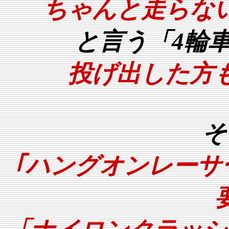
ちゃんと走らな
と言う「4輪
投げ出した方
そ
｢ハングオンレーサ