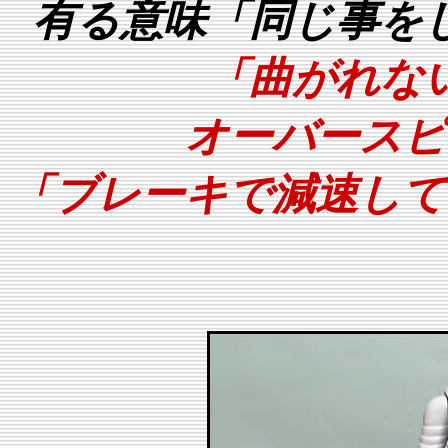
有る意味「同じ事を
「曲がれな
オーバースピ
「ブレーキで減速して