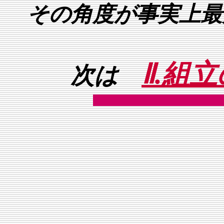
その角度が事実上最
Ⅱ.組
次は