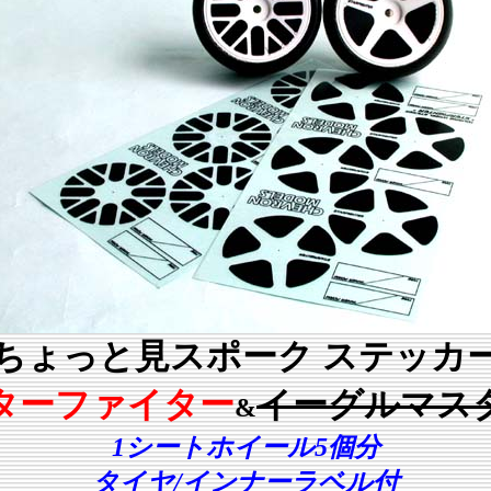
｢ちょっと見スポーク ステッカー
ターファイター
イーグルマス
&
1シートホイール5個分
タイヤ/インナーラベル付