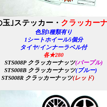
の玉｣ステッカー・
クラッカー
色別3種類有り
1シートホイール5個分
タイヤ/インナーラベル付
各★280
STS008P クラッカーナッツ
(パープル)
STS008B クラッカーナッツ
(ブルー)
STS008R クラッカーナッツ
(レッド)