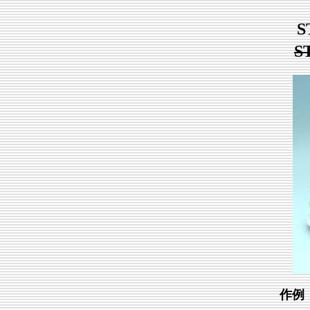
S
S
作例