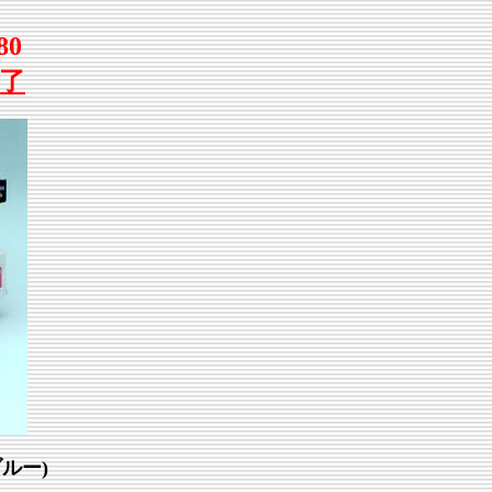
80
了
ルー)