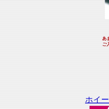
あ
ご
ホイ