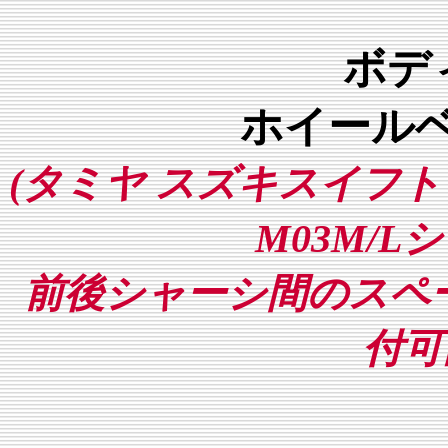
ボディ
ホイールベ
(タミヤ スズキスイフ
M03M/
前後シャーシ間のスペ
付可