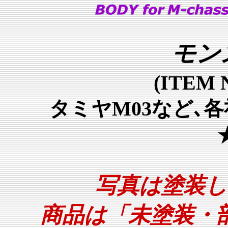
モン
(ITEM 
タミヤM03など､
写真は塗装し
商品は「未塗装・