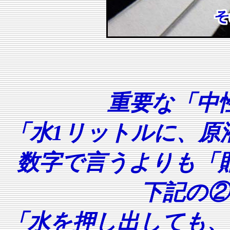
重要な「中
「水1リットルに、原
数字で言うよりも「
下記の②
「水を押し出しても、