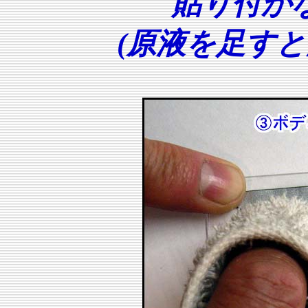
貼り付か
(原液を足す