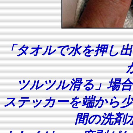
「タオルで水を押し出
ツルツル滑る」場合
ステッカーを端から少
間の洗剤