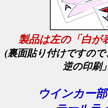
製品は左の「白が
(裏面貼り付けですの
逆の印刷
ウインカー部